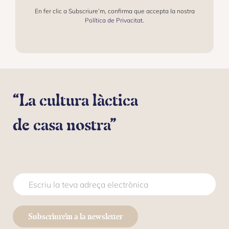
E
L
En fer clic a Subscriure’m, confirma que accepta la nostra
E
Política de Privacitat
.
C
T
R
Ó
N
I
C
“La cultura làctica
O
*
de casa nostra”
C
C
O
O
R
R
R
R
E
E
Subscriure’m a la newsletter
O
O
E