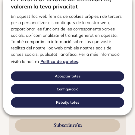
valorem la teva privacitat
En aquest lloc web fem ús de cookies pròpies i de tercers
per a personalitzar els continguts de la nostra web,
proporcionar les funcions de les corresponents xarxes
socials, així com analitzar el trànsit generat en aquesta.
Gabinet de Premsa de l’Institut Làctic de
També compartim la informació sobre l'ús que vostè
Catalunya
realitza del nostre lloc web amb els nostres socis de
xarxes socials, publicitat i analítica. Per a més informació
visita la nostra
Política de galetes
.
Contacta-hi!
Acceptar totes
Newsletter
Configuració
C
Rebutja totes
O
R
R
E
Subscriure’m
O