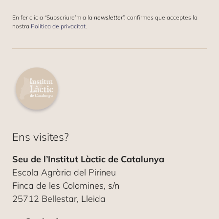
E
L
L
E
En fer clic a “Subscriure’m a la
newsletter
”, confirmes que acceptes la
E
C
nostra
Política de privacitat
.
C
T
T
R
R
Ó
Ó
N
N
I
I
C
C
O
O
C
*
O
R
R
Ens visites?
E
O
Seu de l’Institut Làctic de Catalunya
Escola Agrària del Pirineu
Finca de les Colomines, s/n
25712 Bellestar, Lleida