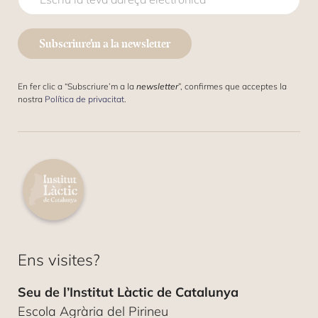
O
C
R
O
R
R
E
Subscriure’m a la newsletter
R
O
E
E
O
L
En fer clic a “Subscriure’m a la
newsletter
”, confirmes que acceptes la
E
nostra
Política de privacitat
.
C
T
R
Ó
N
I
C
O
*
Ens visites?
Seu de l’Institut Làctic de Catalunya
Escola Agrària del Pirineu