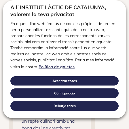
A l`INSTITUT LÀCTIC DE CATALUNYA,
valorem la teva privacitat
En aquest lloc web fem ús de cookies pròpies i de tercers
per a personalitzar els continguts de la nostra web,
proporcionar les funcions de les corresponents xarxes
socials, així com analitzar el trànsit generat en aquesta.
També compartim la informació sobre l'ús que vostè
realitza del nostre lloc web amb els nostres socis de
xarxes socials, publicitat i analítica. Per a més informació
visita la nostra
Política de galetes
.
abril 16, 2025
Proposta de menú del
Acceptar totes
1r Premi de la I
Hackathó
Configuració
Gastrolàctica
Rebutja totes
Què passa quan combines
un repte culinari amb una
bona dosi de creativitat,