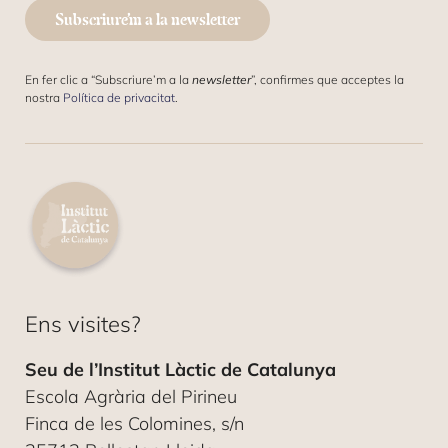
R
T
E
Subscriure’m a la newsletter
R
O
Ó
E
N
L
I
En fer clic a “Subscriure’m a la
newsletter
”, confirmes que acceptes la
E
C
nostra
Política de privacitat
.
C
O
T
*
R
C
Ó
O
N
R
I
R
C
E
O
O
*
Ens visites?
Seu de l’Institut Làctic de Catalunya
Escola Agrària del Pirineu
Finca de les Colomines, s/n