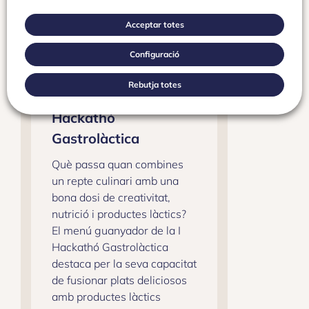
Acceptar totes
abril 16, 2025
Configuració
Proposta de menú del
Rebutja totes
1r Premi de la I
Hackathó
Gastrolàctica
Què passa quan combines
un repte culinari amb una
bona dosi de creativitat,
nutrició i productes làctics?
El menú guanyador de la I
Hackathó Gastrolàctica
destaca per la seva capacitat
de fusionar plats deliciosos
amb productes làctics