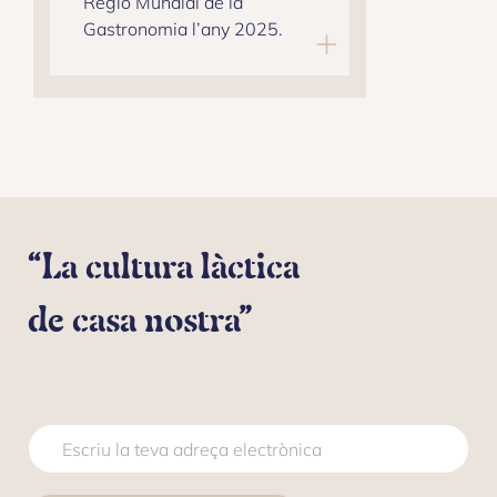
Regió Mundial de la
Gastronomia l’any 2025.
“La cultura làctica
de casa nostra”
E
C
L
O
E
R
C